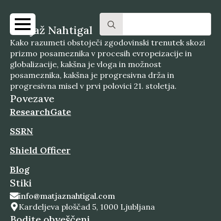
Search
Matjaž Nahtigal
for:
Kako razumeti obstoječi zgodovinski trenutek skozi
prizmo posameznika v procesih evropeizacije in
globalizacije, kakšna je vloga in možnost
posameznika, kakšna je progresivna drža in
progresivna misel v prvi polovici 21. stoletja.
Povezave
ResearchGate
SSRN
Shield Officer
Blog
Stiki
info@matjaznahtigal.com
Kardeljeva ploščad 5, 1000 Ljubljana
Bodite obveščeni