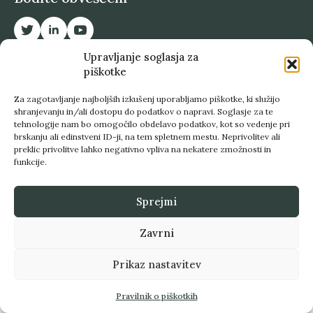
Upravljanje soglasja za
piškotke
Za zagotavljanje najboljših izkušenj uporabljamo piškotke, ki služijo
© 2023 Matjaž Nahtigal | Izvedba:
Naveza d.o.o.
shranjevanju in/ali dostopu do podatkov o napravi. Soglasje za te
tehnologije nam bo omogočilo obdelavo podatkov, kot so vedenje pri
brskanju ali edinstveni ID-ji, na tem spletnem mestu. Neprivolitev ali
preklic privolitve lahko negativno vpliva na nekatere zmožnosti in
funkcije.
Sprejmi
Zavrni
Prikaz nastavitev
Pravilnik o piškotkih