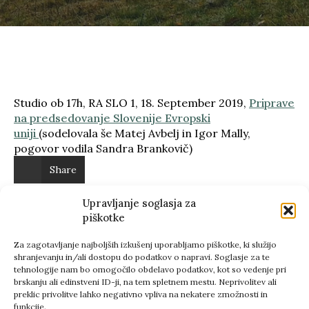
Studio ob 17h, RA SLO 1, 18. September 2019,
Priprave
na predsedovanje Slovenije Evropski
uniji
(sodelovala še Matej Avbelj in Igor Mally,
pogovor vodila Sandra Brankovič)
Share
Previous
Upravljanje soglasja za
piškotke
Next
Za zagotavljanje najboljših izkušenj uporabljamo piškotke, ki služijo
shranjevanju in/ali dostopu do podatkov o napravi. Soglasje za te
tehnologije nam bo omogočilo obdelavo podatkov, kot so vedenje pri
brskanju ali edinstveni ID-ji, na tem spletnem mestu. Neprivolitev ali
preklic privolitve lahko negativno vpliva na nekatere zmožnosti in
funkcije.