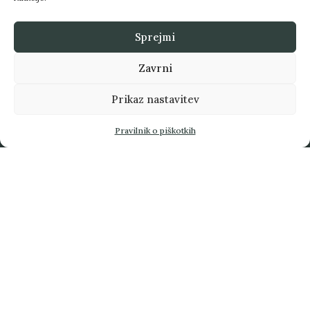
Matjaž Nahtigal
Sprejmi
Kako razumeti obstoječi zgodovinski trenutek skozi
prizmo posameznika v procesih evropeizacije in
Zavrni
globalizacije, kakšna je vloga in možnost
posameznika, kakšna je progresivna drža in
Prikaz nastavitev
progresivna misel v prvi polovici 21. stoletja.
Povezave
Pravilnik o piškotkih
ResearchGate
SSRN
Shield Officer
Blog
Stiki
info@matjaznahtigal.com
Kardeljeva ploščad 5, 1000 Ljubljana
Bodite obveščeni