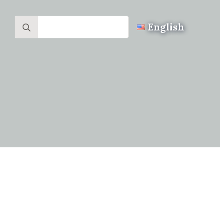
Search
English
for: