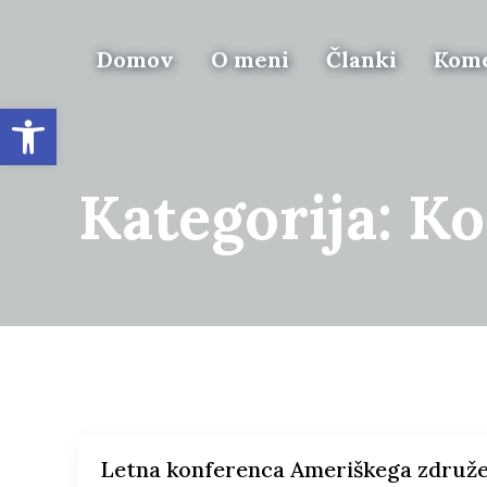
Domov
O meni
Članki
Kome
Open toolbar
Kategorija:
Ko
Letna konferenca Ameriškega združ