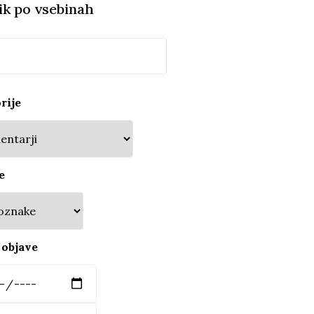
ik po vsebinah
rije
e
objave