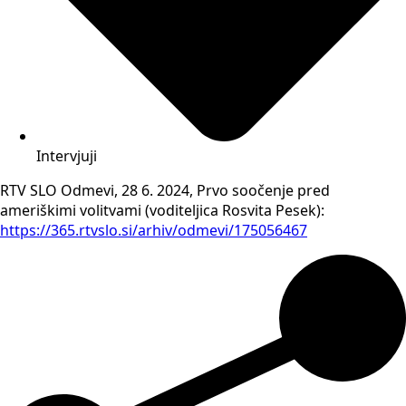
Intervjuji
RTV SLO Odmevi, 28 6. 2024, Prvo soočenje pred
ameriškimi volitvami (voditeljica Rosvita Pesek):
https://365.rtvslo.si/arhiv/odmevi/175056467