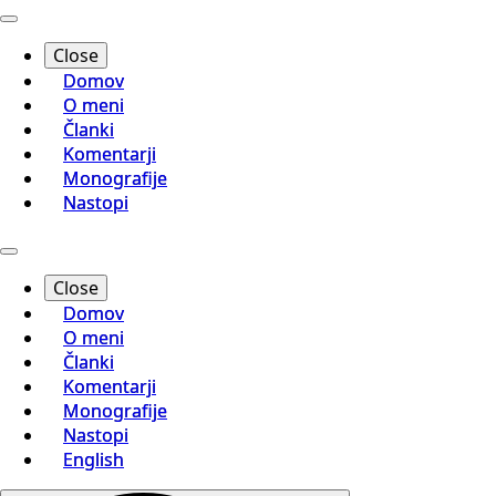
Close
Domov
O meni
Članki
Komentarji
Monografije
Nastopi
Close
Domov
O meni
Članki
Komentarji
Monografije
Nastopi
English