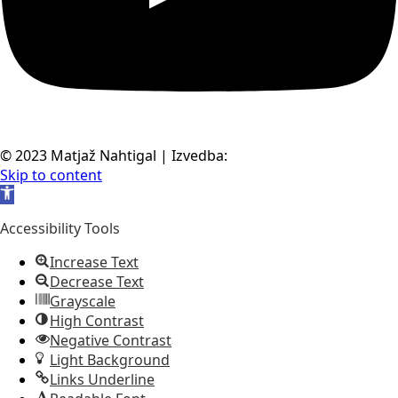
© 2023 Matjaž Nahtigal | Izvedba:
Naveza d.o.o.
Skip to content
Open toolbar
Accessibility Tools
Increase Text
Decrease Text
Grayscale
High Contrast
Negative Contrast
Light Background
Links Underline