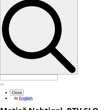
Search
for:
Close
English