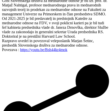
Gost Slovenskega društva za mednarodne odnose je bil izr. prof. dr.
Matjaž Nahtigal, profesor mednarodnega prava in mednarodnih
razvojnih teorij in prodekan za mednarodne odnose na Fakulteti za
management Univerze na Primorskem in član predsedstva SDMO.
Od 2021-2025 je bil predavatelj in predstojnik Katedre za
mednarodne odnose na FDV, v svoji poklicni karieri pa je bil tudi
šef kabineta predsednika vlade dr. Janeza Drnovška, direktor Službe
vlade za zakonodajo in generalni sekretar Urada predsednika RS.
Doktoriral je na prestižni Harvard Law School.
Razpravo uvedel in povezoval veleposlanik Marjan Šetinc,
predsedik Slovenskega društva za mednarodne odnose.
Povezava :
https://youtu.be/Bsh44kr4mok