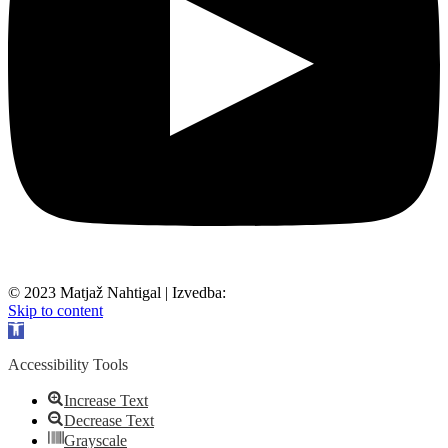
© 2023 Matjaž Nahtigal | Izvedba:
Naveza d.o.o.
Skip to content
Open toolbar
Accessibility Tools
Increase Text
Decrease Text
Grayscale