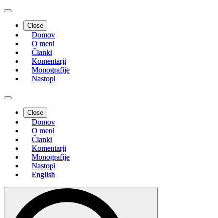
Close
Domov
O meni
Članki
Komentarji
Monografije
Nastopi
Close
Domov
O meni
Članki
Komentarji
Monografije
Nastopi
English
Search
for: