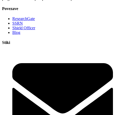
Povezave
ResearchGate
SSRN
Shield Officer
Blog
Stiki